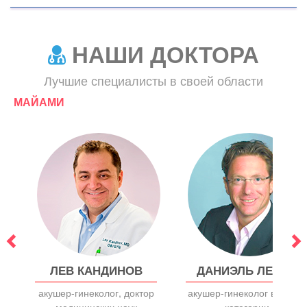
НАШИ ДОКТОРА
Лучшие специалисты в своей области
МАЙАМИ
ЛЕВ КАНДИНОВ
ДАНИЭЛЬ ЛЕВИН
р
акушер-гинеколог, доктор
акушер-гинеколог высшей
медицинских наук
категории