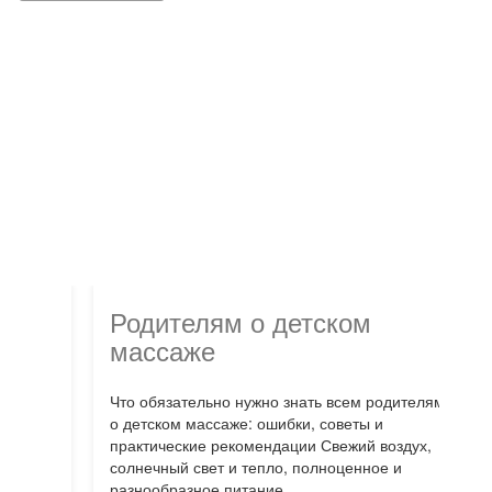
ПОЛЕЗНАЯ
ИНФОРМАЦИЯ
аж
Родителям о детском
массаже
ье
Что обязательно нужно знать всем родителям
П
му
о детском массаже: ошибки, советы и
О
чится
практические рекомендации Свежий воздух,
н
солнечный свет и тепло, полноценное и
в
разнообразное питание,...
т