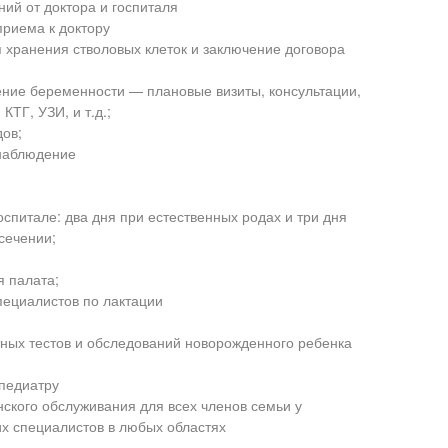
ий от доктора и госпиталя
приема к доктору
 хранения стволовых клеток и заключение договора
ние беременности — плановые визиты, консультации,
 КТГ, УЗИ, и т.д.;
ов;
наблюдение
оспитале: два дня при естественных родах и три дня
сечении;
 палата;
пециалистов по лактации
ных тестов и обследований новорожденного ребенка
 педиатру
ского обслуживания для всех членов семьи у
х специалистов в любых областях