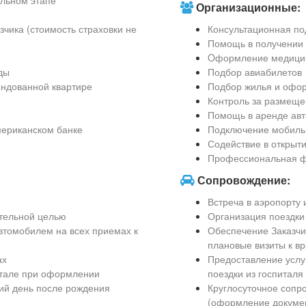
ельном этапе
Организационные:
чика (стоимость страховки не
Консультационная по
Помощь в получении
Oформление медицинс
ды
Подбор авиабилетов
ендованной квартире
Подбор жилья и офо
Контроль за размеще
Помощь в аренде ав
мериканском банке
Подключение мобиль
Содействие в открыти
Профессиональная ф
Сопровождение:
Встреча в аэропорту 
ительной целью
Организация поездки
втомобилем на всех приемах к
Обеспечение Заказчи
плановые визиты к вр
ах
Предоставление услуг
итале при оформлении
поездки из госпиталя
ий день после рождения
Круглосуточное сопр
(оформление докумен