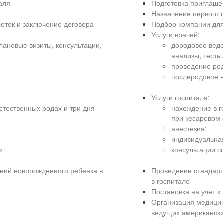
аля
Подготовка приглашен
Назначение первого 
еток и заключение договора
Подбор компании для
Услуги врачей:
ановые визиты, консультации,
дородовое веде
анализы, тесты,
проведение род
послеродовое 
Услуги госпиталя:
стественных родах и три дня
нахождение в г
при кесаревом 
анестезия;
индивидуальная
и
консультации с
аний новорожденного ребенка в
Проведение стандарт
в госпитале
Постановка на учёт к
Организация медицин
ведущих американски