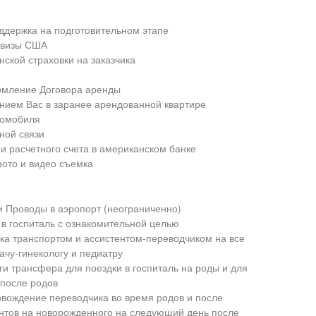
ддержка на подготовительном этапе
 визы США
кой страховки на заказчика
рмление Договора аренды
нием Вас в заранее арендованной квартире
томобиля
ной связи
и расчетного счета в американском банке
ото и видео съемка
и Проводы в аэропорт (неограниченно)
 в госпиталь с ознакомительной целью
ка транспортом и ассистентом-переводчиком на все
ачу-гинекологу и педиатру
и трансфера для поездки в госпиталь на роды и для
 после родов
овождение переводчика во время родов и после
тов на новорожденного на следующий день после