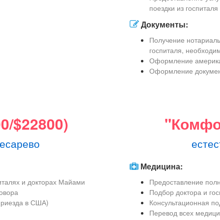
поездки из госпиталя
Документы:
Получение нотариаль
госпиталя, необходи
Оформление америка
Оформление докумен
0/$22800)
"Комфор
кесарево
естес
Медицина:
талях и докторах Майами
Предоставление полн
говора
Подбор доктора и гос
приезда в США)
Консультационная по
Перевод всех медици