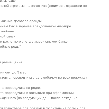
 визы США
кой страховки на заказчика (стоимость страховки не
рмление Договора аренды
нием Вас в заранее арендованной квартире
томобиля
ной связи
и расчетного счета в американском банке
шебные роды"
 и размещение
иникам, до 3 мест
стента переводчика с автомобилем на всех приемах у
нта-переводчика на родах
нта-переводчика в госпитале при оформлении
ожденного (на следующий день после рождения
и трансфера для поездки в госпиталь на роды и для