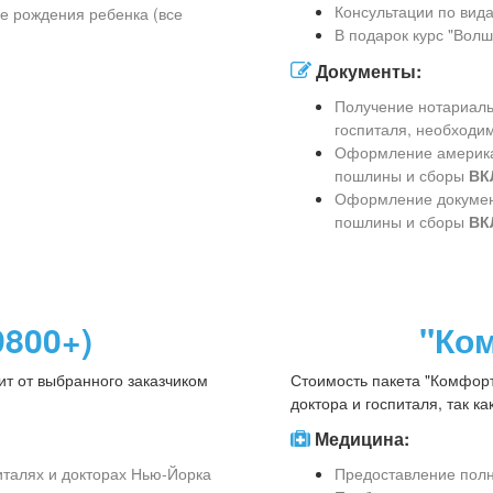
Консультации по вид
е рождения ребенка (все
В подарок курс "Вол
Документы:
Получение нотариаль
госпиталя, необходи
Оформление американ
пошлины и сборы
ВК
Оформление документ
пошлины и сборы
ВК
9800+)
"Ком
ит от выбранного заказчиком
Стоимость пакета "Комфорт
н
доктора и госпиталя, так к
Медицина:
талях и докторах Нью-Йорка
Предоставление полн