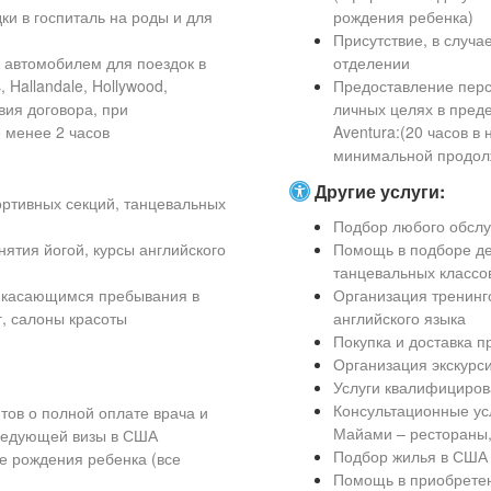
ки в госпиталь на роды и для
рождения ребенка)
Присутствие, в случа
 автомобилем для поездок в
отделении
 Hallandale, Hollywood,
Предоставление перс
вия договора, при
личных целях в предел
 менее 2 часов
Aventura:(20 часов в
минимальной продолж
Другие услуги:
ортивных секций, танцевальных
Подбор любого обсл
ятия йогой, курсы английского
Помощь в подборе дет
танцевальных классов
, касающимся пребывания в
Организация тренинго
, салоны красоты
английского языка
Покупка и доставка п
Организация экскурс
Услуги квалифициро
Консультационные ус
ов о полной оплате врача и
Майами – рестораны,
следующей визы в США
Подбор жилья в США 
 рождения ребенка (все
Помощь в приобрете