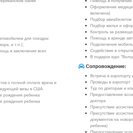
мериканском банке
Помощь в получении
Oформление медицинс
включена)
Подбор авиабилетов
Подбор жилья и офо
Контроль за размеще
Помощь в аренде ав
втомобилем для поездок:
Подключение мобиль
ра, и т.п.);
Содействие в открыти
мощь в заключении всех
В подарок курс "Вол
Сопровождение:
Встреча в аэропорту
Проводы в аэропорт
ов о полной оплате врача и
Тур по докторам и кл
следующей визы в США
Предоставление асси
е рождения ребенка
доктора
е рождения ребенка
Присутствие ассисте
Присутствие ассисте
документов на новор
ребенка)
Предоставление услуг