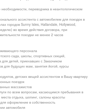
е необходимости, переводчика в неантологическом
онального ассистента с автомобилем для поездок в
ах городов Sunny Isles, Hallandale, Hollywood,
 неделю) во время действия договора, при
ительности поездки не менее 2 часов
уживающего персонала
ского сада, школы, спортивных секций,
 для детей, приехавших с Заказчиком
в для будущих мам, занятия йогой, курсы
родуктов, детских вещей ассистентом в Вашу квартиру
ионных поездок
ванных массажистов
луги по всем вопросам, касающимся пребывания в
 места отдыха, шопинг, салоны красоты
для оформление в собственность
нии автомобиля