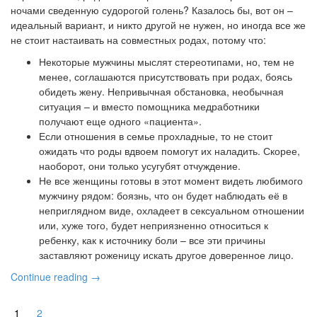
ночами сведенную судорогой голень? Казалось бы, вот он –
идеальный вариант, и никто другой не нужен, но иногда все же
не стоит настаивать на совместных родах, потому что:
Некоторые мужчины мыслят стереотипами, но, тем не
менее, соглашаются присутствовать при родах, боясь
обидеть жену. Непривычная обстановка, необычная
ситуация – и вместо помощника медработники
получают еще одного «пациента».
Если отношения в семье прохладные, то не стоит
ожидать что роды вдвоем помогут их наладить. Скорее,
наоборот, они только усугубят отчуждение.
Не все женщины готовы в этот момент видеть любимого
мужчину рядом: боязнь, что он будет наблюдать её в
неприглядном виде, охладеет в сексуальном отношении
или, хуже того, будет неприязненно относиться к
ребенку, как к источнику боли – все эти причины
заставляют роженицу искать другое доверенное лицо.
Continue reading →
1
2