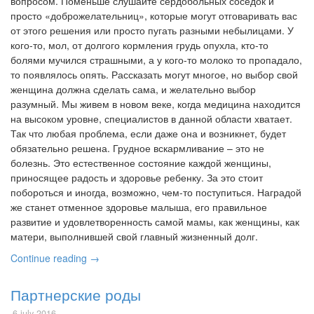
вопросом. Поменьше слушайте сердобольных соседок и
просто «доброжелательниц», которые могут отговаривать вас
от этого решения или просто пугать разными небылицами. У
кого-то, мол, от долгого кормления грудь опухла, кто-то
болями мучился страшными, а у кого-то молоко то пропадало,
то появлялось опять. Рассказать могут многое, но выбор свой
женщина должна сделать сама, и желательно выбор
разумный. Мы живем в новом веке, когда медицина находится
на высоком уровне, специалистов в данной области хватает.
Так что любая проблема, если даже она и возникнет, будет
обязательно решена. Грудное вскармливание – это не
болезнь. Это естественное состояние каждой женщины,
приносящее радость и здоровье ребенку. За это стоит
побороться и иногда, возможно, чем-то поступиться. Наградой
же станет отменное здоровье малыша, его правильное
развитие и удовлетворенность самой мамы, как женщины, как
матери, выполнившей свой главный жизненный долг.
Continue reading →
Партнерские роды
6 july 2016