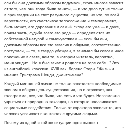
сли бы они должным образом подумали, сколь многое зависит
от того, чем они тогда были заняты, — и что дело тут не только
в произведении на свет разумного существа, но что, по всей
вероятности, его счастливое телосложение и темперамент,
быть может, его дарования и самый склад его ума — и даже,
почем знать, судьба всего его рода — определяются их
собственной натурой и самочувствием — если бы они,
должным образом все это взвесив и обдумав, соответственно
поступили, — то, я твердо убежден, я занимал бы совсем иное
положение в свете, чем то, в котором читатель, вероятно,
меня увидит... Но я был зачат и родился на горе себе..." Это
из английской классики. XVIII век. Лоренс Стерн. "Жизнь и
мнения Тристрама Шенди, джентльмена".
Каждый миг нашей жизни не только вплетается необходимым
звеном в общую цепь существования, но и отражает, как
голограмма, все, что было, что есть и что будет. Невозможно
укрыться от природных закладок, на которые наслаиваются
социальные воздействия. Только от характера зависит то, что
человек усваивает в контактах с другими людьми.
Почему из одной и той же ситуации одни выносят