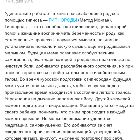
16 august 2016
Удивительно работает техника расслабления в родах с
помощью гипноза —
ГИПНОРОДЫ
(Метод Монган).
Гипнороды — это своеобразная философия, цель которой –
помочь женщине воспринимать беременность и роды как
естественные процессы, научиться мыслить позитивно,
устанавливать психологическую связь с еще не родившимся
малышом. Будущая мама осваивает особую технику
самогипноза, благодаря которой в родах она практически не
чувствуя боли, добивается расслабленного состояния, но при
этом не теряет связи с действительностью и собственным
телом. Во время курсовой подготовки к гипнородам будущая
мама учится правильно дышать, чтобы во время родов
произвольное время находиться в состоянии легкого транса.
Упражнения на дыхание напоминают йогу. Другой ключевой
момент подготовки – визуализация. Женщина учится «видеть»
своего ребенка, понимать, что с ним происходит в каждый
момент времени. Не меньшее внимание уделяется
медитации, самовнушению. Его добиваются за счет
ежедневного произнесения аффирмаций: утверждений,
которые читают, диктуют, мысленно повторяют про себя,