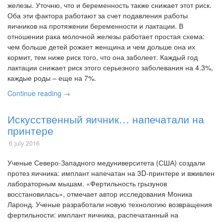
железы. Уточню, что и беременность также снижает этот риск.
Оба эти фактора работают за счет подавления работы
яичников на протяжении беременности и лактации. В
отношении рака молочной железы работает простая схема:
чем больше детей рожает женщина и чем дольше она их
кормит, тем ниже риск того, что она заболеет. Каждый год
лактации снижает риск этого серьезного заболевания на 4.3%,
каждые роды – еще на 7%.
Continue reading →
Искусственный яичник… напечатали на
принтере
6 july 2016
Ученые Северо-Западного медуниверситета (США) создали
протез яичника: имплант напечатан на 3D-принтере и вживлен
лабораторным мышам. «Фертильность грызунов
восстановилась», отмечает автор исследования Моника
Ларонд. Ученые разработали новую технологию возвращения
фертильности: имплант яичника, распечатанный на